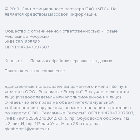
© 2019. Cайт официального партнера ПАО «МТС». Не
является средством массовой информации.
Общество с ограниченной ответственностью «Новые
Рекламные Ресурсы»
ИНН 7801625582
ОГРН 1147847097507
Контакты
Политика обработки персональных данных
Пользовательское соглашение
Единственным пользователем доменного имени mts-my.ru
является ООО “Рекламные Ресурсы”. В случае, если третье
лицо (правообладатель или уполномоченное им лицо)
считает, что его права на объект интеллектуальной
собственности нарушаются, он может направить претензию
по адресу: ООО “Рекламные Ресурсы”, ОГРН: 1147847097507,
ИНН: 7801625582 192012, СПб, пр. Обуховской обороны 112,
к.2, лит. И, оф. 117 для Учет-Н а/я 38 и по e-mail:
gigaboom1@yandex.ru