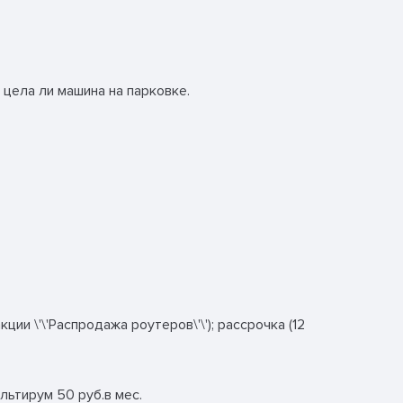
 цела ли машина на парковке.
ии \'\'Распродажа роутеров\'\'); рассрочка (12
мультирум 50 руб.в мес.