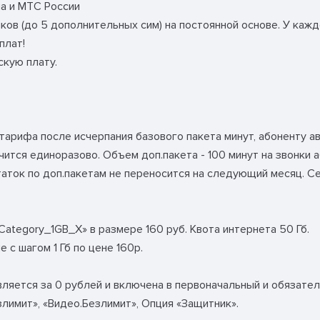
а и МТС России
тников (до 5 дополнительных сим) на постоянной основе. У каж
плат!
скую плату.
арифа после исчерпания базового пакета минут, абоненту ав
ится единоразово. Объем доп.пакета - 100 минут на звонки 
аток по доп.пакетам не переносится на следующий месяц. Се
Category_1GB_Х» в размере 160 руб. Квота интернета 50 Гб.
с шагом 1 Гб по цене 160р.
ляется за 0 рублей и включена в первоначальный и обязате
лимит», «Видео.Безлимит», Опция «Защитник».