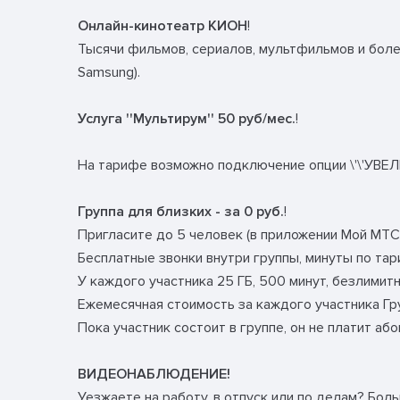
Онлайн-кинотеатр КИОН
!
Тысячи фильмов, сериалов, мультфильмов и более
Samsung).
Услуга ''Мультирум'' 50 руб/мес.
!
На тарифе возможно подключение опции \'\'УВЕЛИ
Группа для близких - за 0 руб.
!
Пригласите до 5 человек (в приложении Мой МТС)
Бесплатные звонки внутри группы, минуты по та
У каждого участника 25 ГБ, 500 минут, безлимит
Ежемесячная стоимость за каждого участника Гру
Пока участник состоит в группе, он не платит а
ВИДЕОНАБЛЮДЕНИЕ!
Уезжаете на работу, в отпуск или по делам? Бол