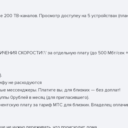
 200 ТВ-каналов. Просмотр доступеy на 5 устройствах (план
ЧЕНИЯ СКОРОСТИ\'\' за отдельную плату (до 500 Мбт/сек + 150
.
рифу не расходуются
ные мессенджеры. Платите вы, для близких — без доплат!
ппы 0рублей в месяц (для пригласившего).
бонентскую плату за тариф МТС для близких. Владелец оплачив
ьше не нужно переживать, что происходит дома.